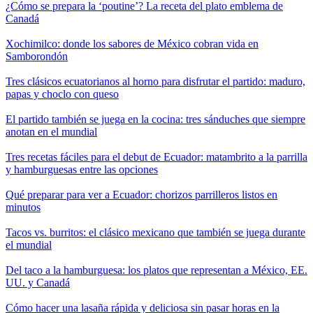
¿Cómo se prepara la ‘poutine’? La receta del plato emblema de
Canadá
Xochimilco: donde los sabores de México cobran vida en
Samborondón
Tres clásicos ecuatorianos al horno para disfrutar el partido: maduro,
papas y choclo con queso
El partido también se juega en la cocina: tres sánduches que siempre
anotan en el mundial
Tres recetas fáciles para el debut de Ecuador: matambrito a la parrilla
y hamburguesas entre las opciones
Qué preparar para ver a Ecuador: chorizos parrilleros listos en
minutos
Tacos vs. burritos: el clásico mexicano que también se juega durante
el mundial
Del taco a la hamburguesa: los platos que representan a México, EE.
UU. y Canadá
Cómo hacer una lasaña rápida y deliciosa sin pasar horas en la