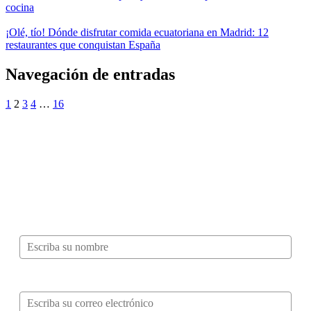
cocina
¡Olé, tío! Dónde disfrutar comida ecuatoriana en Madrid: 12
restaurantes que conquistan España
Navegación de entradas
1
2
3
4
…
16
¿Quieres ser parte de este universo lleno
de Sabor? Regístrate gratis aquí para
recibir información, tips, rutas, recetas y
mucho más…
Nombre*
Correo electrónico*