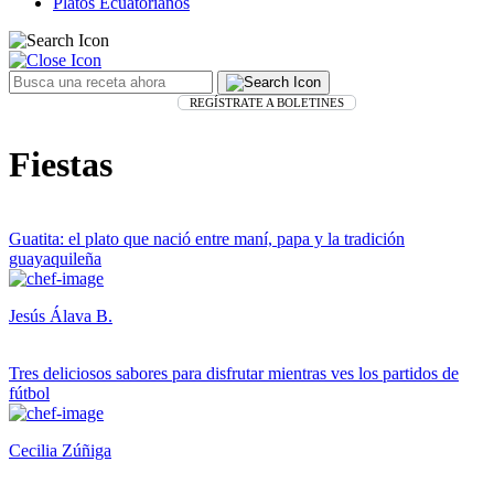
Platos Ecuatorianos
REGÍSTRATE A BOLETINES
Fiestas
Guatita: el plato que nació entre maní, papa y la tradición
guayaquileña
Jesús Álava B.
Tres deliciosos sabores para disfrutar mientras ves los partidos de
fútbol
Cecilia Zúñiga