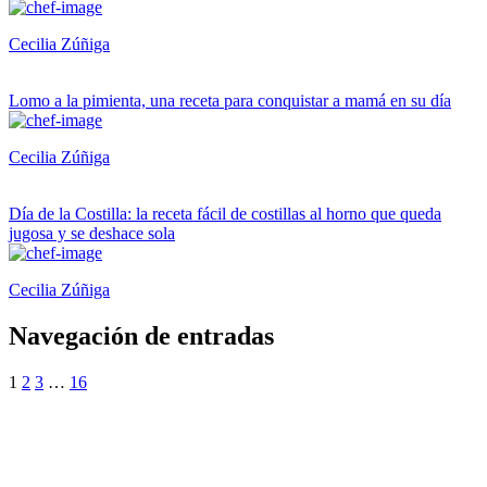
Cecilia Zúñiga
Lomo a la pimienta, una receta para conquistar a mamá en su día
Cecilia Zúñiga
Día de la Costilla: la receta fácil de costillas al horno que queda
jugosa y se deshace sola
Cecilia Zúñiga
Navegación de entradas
1
2
3
…
16
¿Quieres ser parte de este universo lleno
de Sabor? Regístrate gratis aquí para