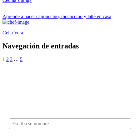
Cecilia Zúñiga
Aprende a hacer cappuccino, mocaccino y latte en casa
Celia Vera
Navegación de entradas
1
2
3
…
5
¿Quieres ser parte de este universo lleno
de Sabor? Regístrate gratis aquí para
recibir información, tips, rutas, recetas y
mucho más…
Nombre*
Correo electrónico*