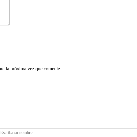
ara la próxima vez que comente.
¿Quieres ser parte de este universo lleno de
Sabor? Regístrate gratis aquí para recibir
información, tips, rutas, recetas y mucho más…
Nombre*