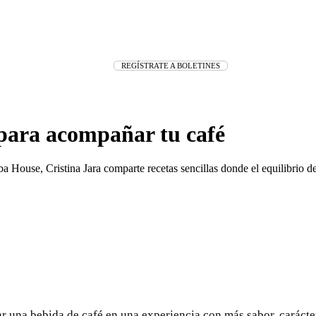
REGÍSTRATE A BOLETINES
 para acompañar tu café
House, Cristina Jara comparte recetas sencillas donde el equilibrio de 
r una bebida de café en una experiencia con más sabor, carácte