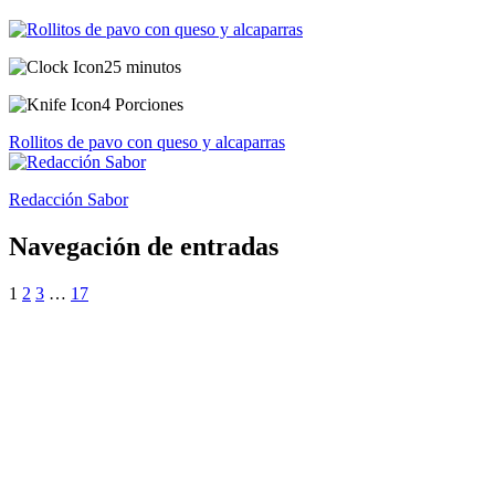
25 minutos
4 Porciones
Rollitos de pavo con queso y alcaparras
Redacción Sabor
Navegación de entradas
1
2
3
…
17
¿Quieres ser parte de este universo lleno
de Sabor? Regístrate gratis aquí para
recibir información, tips, rutas, recetas y
mucho más…
Nombre*