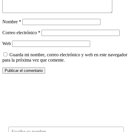
Nombre
*
Correo electrónico
*
Web
Guarda mi nombre, correo electrónico y web en este navegador
para la próxima vez que comente.
¿Quieres ser parte de este universo lleno
de Sabor? Regístrate gratis aquí para
recibir información, tips, rutas, recetas y
mucho más…
Nombre*