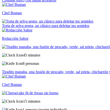
Costillas BBQ con papas acordeón
Chef Buman
Torta de selva negra, un clásico para deleitar tus sentidos
Redacción Sabor
45 minutos
8 personas
Tiradito manaba, una fusión de pescado, verde, sal prieta, chicharrón 
Chef Buman
15 minutos
1 persona (postre individual)