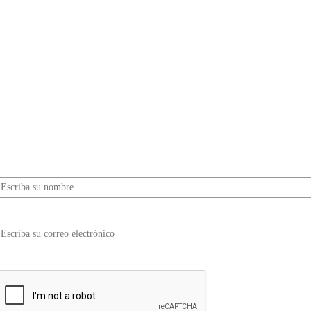
¿Quieres ser parte de este universo lleno de
Sabor? Regístrate gratis aquí para recibir
información, tips, rutas, recetas y mucho más…
Nombre*
Correo electrónico*
erifica tu solicitud*