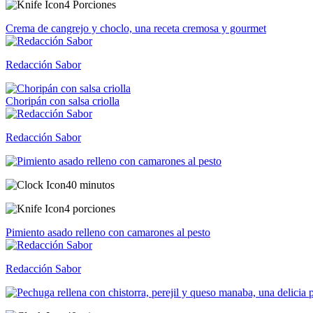
4 Porciones
Crema de cangrejo y choclo, una receta cremosa y gourmet
Redacción Sabor
Choripán con salsa criolla
Redacción Sabor
40 minutos
4 porciones
Pimiento asado relleno con camarones al pesto
Redacción Sabor