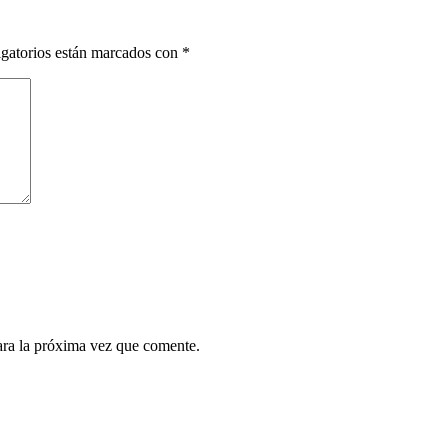
gatorios están marcados con
*
ara la próxima vez que comente.
¿Quieres ser parte de este universo lleno de