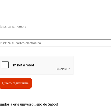
Sabor? Regístrate gratis aquí para recibir
información, tips, rutas, recetas y mucho más…
Nombre*
Correo electrónico*
erifica tu solicitud*
Quiero registrarme
enidos a este universo lleno de Sabor!