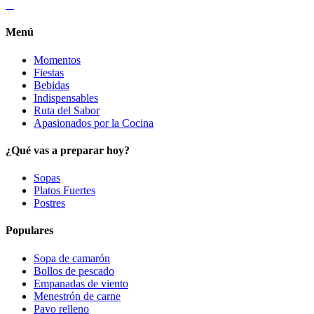
Menú
Momentos
Fiestas
Bebidas
Indispensables
Ruta del Sabor
Apasionados por la Cocina
¿Qué vas a preparar hoy?
Sopas
Platos Fuertes
Postres
Populares
Sopa de camarón
Bollos de pescado
Empanadas de viento
Menestrón de carne
Pavo relleno