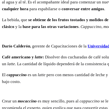
al agua y al té. Es el acompañante ideal para comenzar un nue
cualquier hora
para espabilarse o
conversar entre amigos
.
La bebida, que
se obtiene de los frutos tostados y molidos de 
clásico
y la
base para las otras variaciones
.
Cappuccino
,
mo
Darío Calderón
, gerente de Capacitaciones de la
Universidad
Café americano y
latte
:
Disolver dos cucharadas de café solub
un
latte.
La cantidad de líquido dependerá de la consistencia q
El
cappuccino
es un
latte
pero con menos cantidad de leche y 
bajo costo.
Crear un
mocaccino
es muy sencillo, pues al
cappuccino
se le
recomienda el experto, quien explica que para convertir estas 