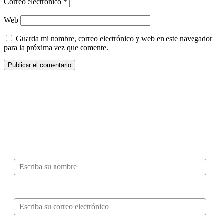
Correo electrónico
*
Web
Guarda mi nombre, correo electrónico y web en este navegador
para la próxima vez que comente.
¿Quieres ser parte de este universo lleno
de Sabor? Regístrate gratis aquí para
recibir información, tips, rutas, recetas y
mucho más…
Nombre*
Correo electrónico*