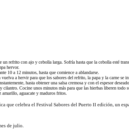
un refrito con ajo y cebolla larga. Sofría hasta que la cebolla esté tra
mpa hervor.
ante 10 a 12 minutos, hasta que comience a ablandarse.
elva a hervir para que los sabores del refrito, la papa y la carne se in
nstantemente, hasta obtener una salsa cremosa y con el espesor deseado
 y cilantro. Cocine unos minutos más para que las hierbas liberen todo 
z amarillo, aguacate y maduros fritos.
ica que celebra el Festival Sabores del Puerto II edición, un e
es de julio.