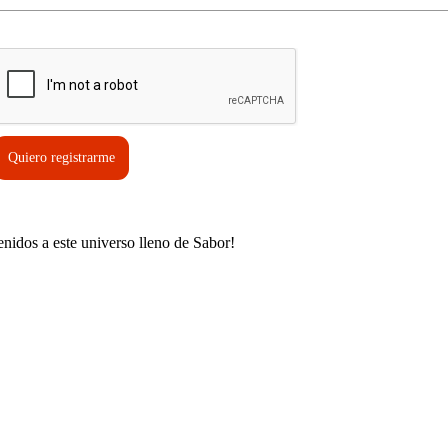
erifica tu solicitud*
Quiero registrarme
enidos a este universo lleno de Sabor!