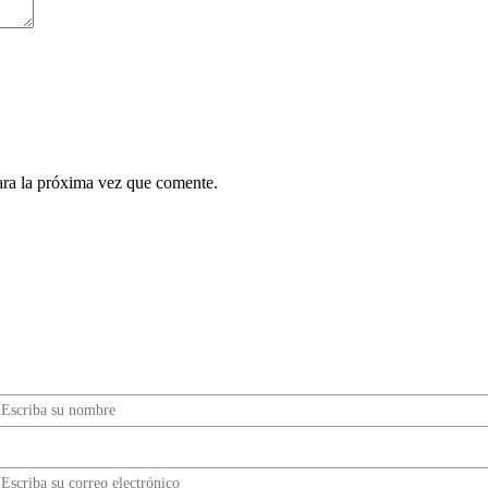
ara la próxima vez que comente.
¿Quieres ser parte de este universo lleno de
Sabor? Regístrate gratis aquí para recibir
información, tips, rutas, recetas y mucho más…
Nombre*
Correo electrónico*