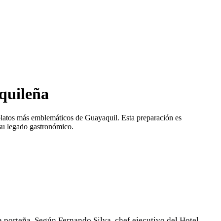
aquileña
s platos más emblemáticos de Guayaquil. Esta preparación es
 su legado gastronómico.
a porteña. Según Fernando Silva, chef ejecutivo del Hotel