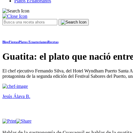
Platos Ecuatorianos
Blog
Fiestas
Platos Ecuatorianos
Recetas
Guatita: el plato que nació entr
El chef ejecutivo Fernando Silva, del Hotel Wyndham Puerto Santa Ana,
protagonista de la segunda edición del Festival Sabores del Puerto, un
Jesús Álava B.
Hablar de la gastronomía de Guayaquil es hablar de la guatita,