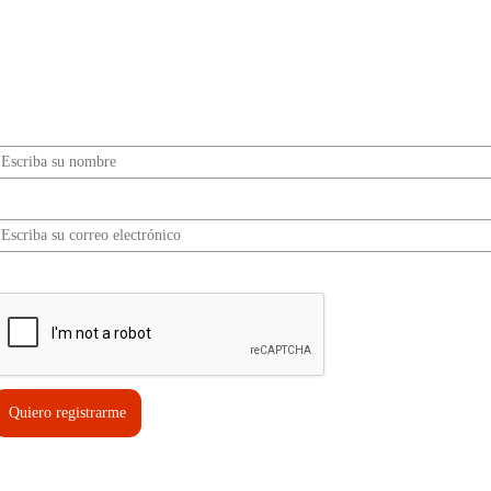
¿Quieres ser parte de este universo lleno de
Sabor? Regístrate gratis aquí para recibir
información, tips, rutas, recetas y mucho más…
Nombre*
Correo electrónico*
erifica tu solicitud*
Quiero registrarme