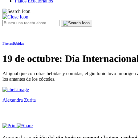
Platos Ecuatorianos
Fiestas
Bebidas
19 de octubre: Día Internaciona
Al igual que con otras bebidas y comidas, el gin tonic tuvo un origen 
los amantes de los cócteles.
Alexandra Zurita
Aunque la aparición del
gin tonic se remonta la época coloni