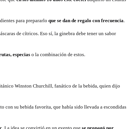
edientes para prepararlo
que se dan de regalo con frecuencia
.
scaras de cítricos. Eso sí, la ginebra debe tener un sabor
rutas, especias
o la combinación de estos.
itánico Winston Churchill, fanático de la bebida, quien dijo
nto con su bebida favorita, que había sido llevada a escondidas
c
. La idea se convirtió en un evento que
se propagó por