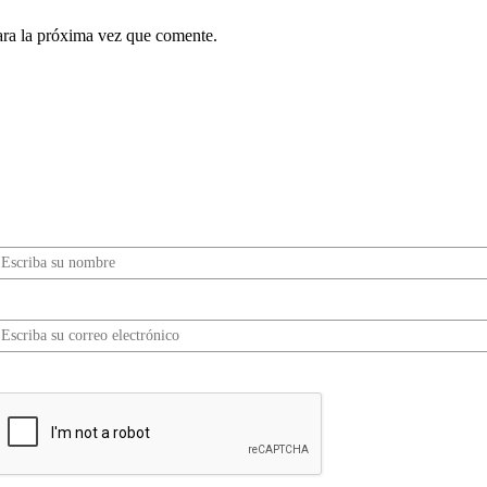
ara la próxima vez que comente.
¿Quieres ser parte de este universo lleno de
Sabor? Regístrate gratis aquí para recibir
información, tips, rutas, recetas y mucho más…
Nombre*
Correo electrónico*
erifica tu solicitud*