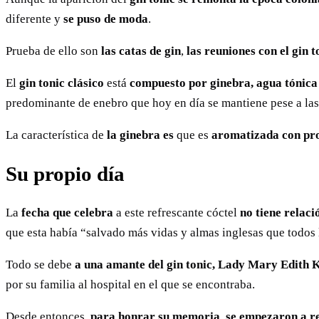
diferente y
se puso de moda
.
Prueba de ello son
las catas de gin
,
las reuniones con el gin t
El
gin tonic clásico
está
compuesto por ginebra, agua tónica
predominante de enebro que hoy en día se mantiene pese a las
La característica de
la ginebra es
que es
aromatizada con pro
Su propio día
La
fecha que celebra
a este refrescante cóctel
no tiene relaci
que esta había “salvado más vidas y almas inglesas que todos
Todo se debe
a una amante del gin tonic, Lady Mary Edith 
por su familia al hospital en el que se encontraba.
Desde entonces,
para honrar su memoria
,
se empezaron a re