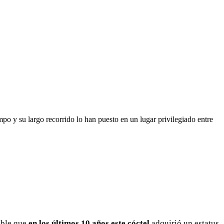
mpo y su largo recorrido lo han puesto en un lugar privilegiado entre
dable que
en los últimos 10 años este cóctel
adquirió un estatus