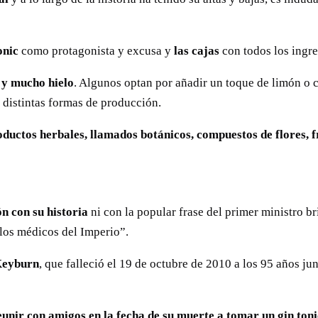
onic
como protagonista y excusa y
las cajas
con todos los ingr
 y mucho hielo
. Algunos optan por añadir un toque de limón o cá
 distintas formas de producción.
ductos herbales, llamados botánicos,
compuestos de flores, f
ón con su historia
ni con la popular frase del primer ministro br
 los médicos del Imperio”.
Keyburn
, que falleció el 19 de octubre de 2010 a los 95 años ju
unir con amigos en la fecha de su muerte a tomar un gin toni