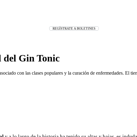
REGÍSTRATE A BOLETINES
l del Gin Tonic
asociado con las clases populares y la curación de enfermedades. El tie
al
y a lo largo de la historia ha tenido su altas y bajas, es indu