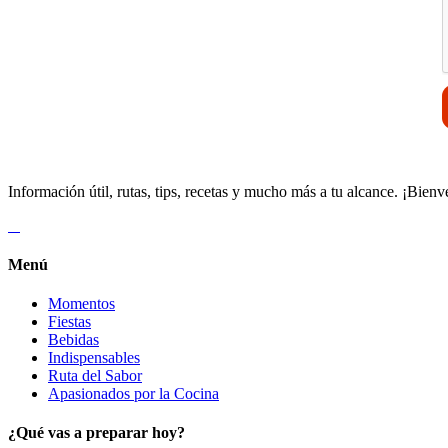
Información útil, rutas, tips, recetas y mucho más a tu alcance. ¡Bienv
Menú
Momentos
Fiestas
Bebidas
Indispensables
Ruta del Sabor
Apasionados por la Cocina
¿Qué vas a preparar hoy?