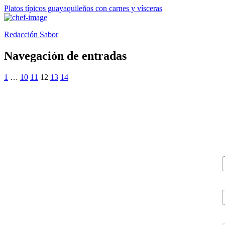
Platos típicos guayaquileños con carnes y vísceras
Redacción Sabor
Navegación de entradas
1
…
10
11
12
13
14
V