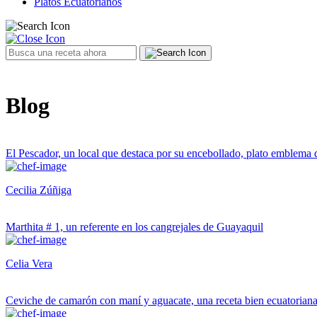
Platos Ecuatorianos
Blog
El Pescador, un local que destaca por su encebollado, plato emblema
Cecilia Zúñiga
Marthita # 1, un referente en los cangrejales de Guayaquil
Celia Vera
Ceviche de camarón con maní y aguacate, una receta bien ecuatorian