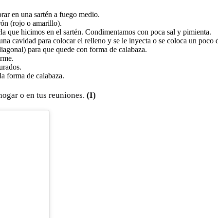
ar en una sartén a fuego medio.
ón (rojo o amarillo).
a que hicimos en el sartén. Condimentamos con poca sal y pimienta.
 una cavidad para colocar el relleno y se le inyecta o se coloca un poc
n diagonal) para que quede con forma de calabaza.
irme.
turados.
la forma de calabaza.
 hogar o en tus reuniones.
(I)