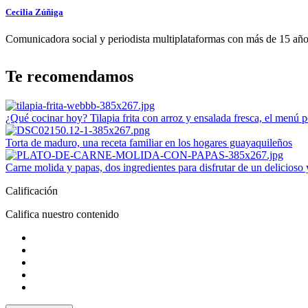
Cecilia Zúñiga
Comunicadora social y periodista multiplataformas con más de 15 años 
Te recomendamos
¿Qué cocinar hoy? Tilapia frita con arroz y ensalada fresca, el menú p
Torta de maduro, una receta familiar en los hogares guayaquileños
Carne molida y papas, dos ingredientes para disfrutar de un delicioso
Calificación
Califica nuestro contenido