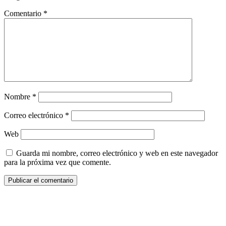
Comentario
*
Nombre
*
Correo electrónico
*
Web
Guarda mi nombre, correo electrónico y web en este navegador
para la próxima vez que comente.
¿Quieres ser parte de este universo lleno
de Sabor? Regístrate gratis aquí para