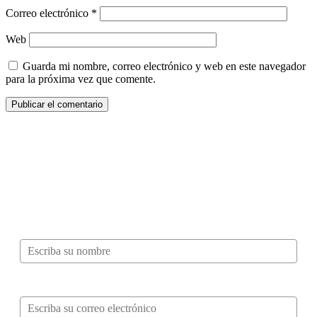
Correo electrónico
*
Web
Guarda mi nombre, correo electrónico y web en este navegador
para la próxima vez que comente.
¿Quieres ser parte de este universo lleno
de Sabor? Regístrate gratis aquí para
recibir información, tips, rutas, recetas y
mucho más…
Nombre*
Correo electrónico*