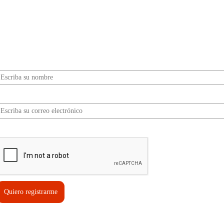
¿Quieres ser parte de este universo lleno de
Sabor? Regístrate gratis aquí para recibir
información, tips, rutas, recetas y mucho más…
Nombre*
Correo electrónico*
erifica tu solicitud*
Quiero registrarme