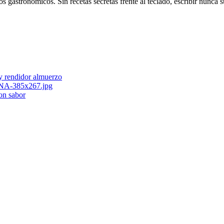
s gastronómicos. Sin recetas secretas frente al teclado, escribir nunca
 y rendidor almuerzo
con sabor