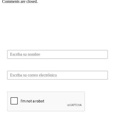
Comments are closed.
¿Quieres ser parte de este universo lleno
de Sabor? Regístrate gratis aquí para
recibir información, tips, rutas, recetas y
mucho más…
Nombre*
Correo electrónico*
Verifica tu solicitud*