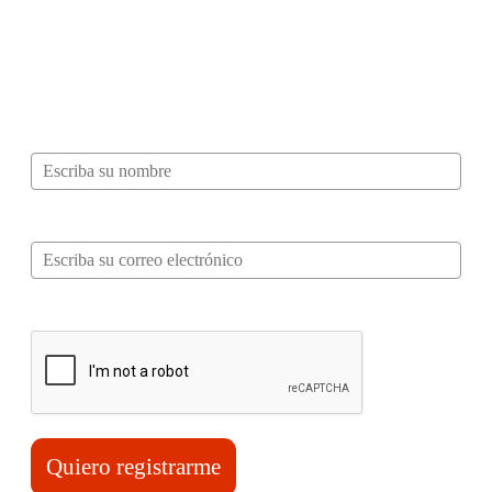
¿Quieres ser parte de este universo lleno
de Sabor? Regístrate gratis aquí para
recibir información, tips, rutas, recetas y
mucho más…
Nombre*
Correo electrónico*
Verifica tu solicitud*
Quiero registrarme