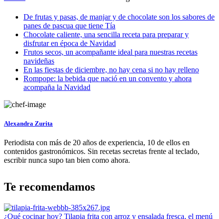
De frutas y pasas, de manjar y de chocolate son los sabores de
panes de pascua que tiene Tía
Chocolate caliente, una sencilla receta para preparar y
disfrutar en época de Navidad
Frutos secos, un acompañante ideal para nuestras recetas
navideñas
En las fiestas de diciembre, no hay cena si no hay relleno
Rompope: la bebida que nació en un convento y ahora
acompaña la Navidad
Alexandra Zurita
Periodista con más de 20 años de experiencia, 10 de ellos en
contenidos gastronómicos. Sin recetas secretas frente al teclado,
escribir nunca supo tan bien como ahora.
Te recomendamos
¿Qué cocinar hoy? Tilapia frita con arroz y ensalada fresca, el menú