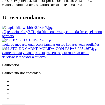
años de experiencia. Su amor por la cocina nació en su niñez
cuando disfrutaba de los platillos de su abuela materna.
Te recomendamos
¿Qué cocinar hoy? Tilapia frita con arroz y ensalada fresca, el menú
perfecto
Torta de maduro, una receta familiar en los hogares guayaquileños
Carne molida y papas, dos ingredientes para disfrutar de un
delicioso y rendidor almuerzo
Calificación
Califica nuestro contenido