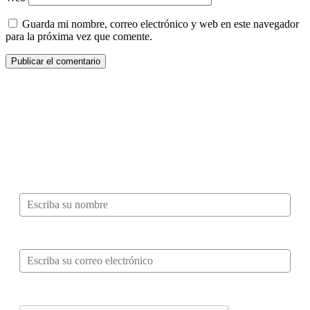
Guarda mi nombre, correo electrónico y web en este navegador
para la próxima vez que comente.
¿Quieres ser parte de este universo lleno
de Sabor? Regístrate gratis aquí para
recibir información, tips, rutas, recetas y
mucho más…
Nombre*
Correo electrónico*
Verifica tu solicitud*