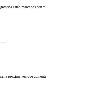
gatorios están marcados con
*
ara la próxima vez que comente.
¿Quieres ser parte de este universo lleno de
Sabor? Regístrate gratis aquí para recibir