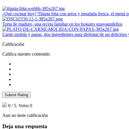
¿Qué cocinar hoy? Tilapia frita con arroz y ensalada fresca, el menú p
Torta de maduro, una receta familiar en los hogares guayaquileños
Carne molida y papas, dos ingredientes para disfrutar de un delicioso
Calificación
Califica nuestro contenido
Submit Rating
0
/ 5. Votos
0
Aun no tiene calificación
Deja una respuesta