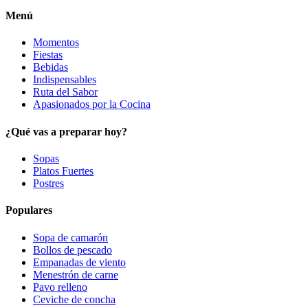
Menú
Momentos
Fiestas
Bebidas
Indispensables
Ruta del Sabor
Apasionados por la Cocina
¿Qué vas a preparar hoy?
Sopas
Platos Fuertes
Postres
Populares
Sopa de camarón
Bollos de pescado
Empanadas de viento
Menestrón de carne
Pavo relleno
Ceviche de concha