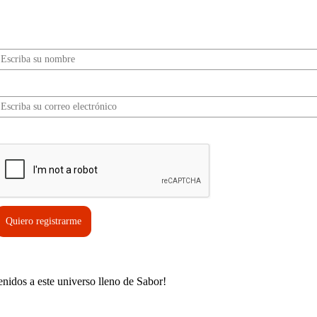
información, tips, rutas, recetas y mucho más…
Nombre*
Correo electrónico*
erifica tu solicitud*
Quiero registrarme
enidos a este universo lleno de Sabor!