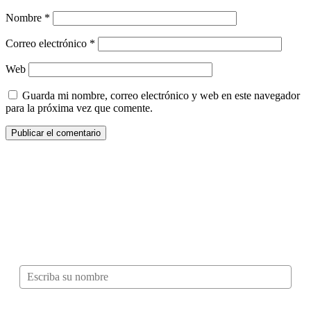
Nombre
*
Correo electrónico
*
Web
Guarda mi nombre, correo electrónico y web en este navegador
para la próxima vez que comente.
¿Quieres ser parte de este universo lleno
de Sabor? Regístrate gratis aquí para
recibir información, tips, rutas, recetas y
mucho más…
Nombre*
Correo electrónico*