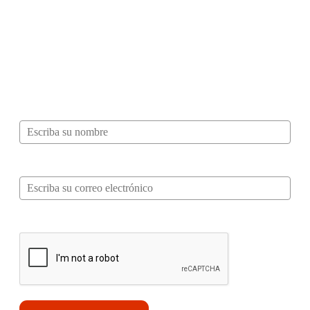
¿Quieres ser parte de este universo lleno
de Sabor? Regístrate gratis aquí para
recibir información, tips, rutas, recetas y
mucho más…
Nombre*
Correo electrónico*
Verifica tu solicitud*