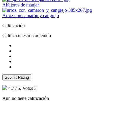
Alfajores de manjar
Arroz con camarón y cangrejo
Calificación
Califica nuestro contenido
Submit Rating
4.7
/ 5. Votos
3
Aun no tiene calificación
¿Quieres ser parte de este universo lleno
de Sabor? Regístrate gratis aquí para
recibir información, tips, rutas, recetas y