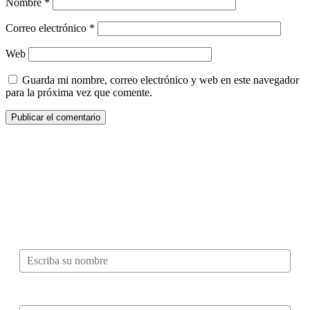
Nombre
*
Correo electrónico
*
Web
Guarda mi nombre, correo electrónico y web en este navegador
para la próxima vez que comente.
¿Quieres ser parte de este universo lleno
de Sabor? Regístrate gratis aquí para
recibir información, tips, rutas, recetas y
mucho más…
Nombre*
Correo electrónico*