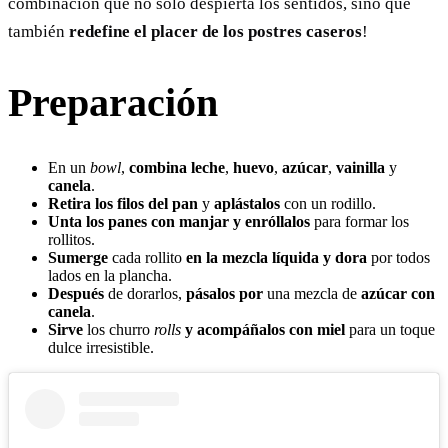
combinación que no solo despierta los sentidos, sino que
también
redefine el placer de los postres caseros
!
Preparación
En un
bowl
,
combina leche
,
huevo
,
azúcar
,
vainilla
y
canela
.
Retira los filos del pan
y
aplástalos
con un rodillo.
Unta los panes con manjar y enróllalos
para formar los
rollitos.
Sumerge
cada rollito
en la mezcla líquida y dora
por todos
lados en la plancha.
Después
de dorarlos,
pásalos por
una mezcla de
azúcar con
canela
.
Sirve
los churro
rolls
y acompáñalos con miel
para un toque
dulce irresistible.