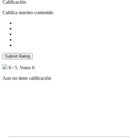
Calificación
Califica nuestro contenido
Submit Rating
0
/ 5. Votos
0
Aun no tiene calificación
¿Quieres ser parte de este universo lleno
de Sabor? Regístrate gratis aquí para
recibir información, tips, rutas, recetas y
mucho más…
Nombre*