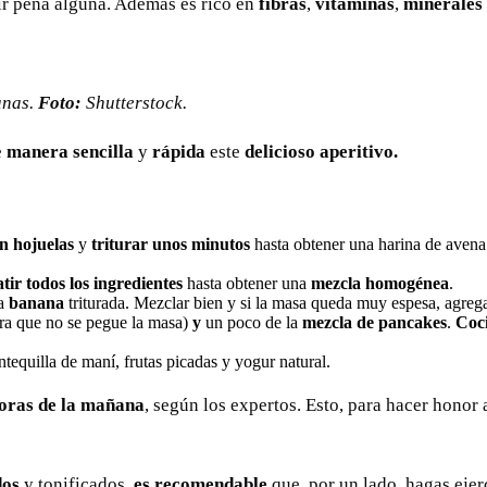
tir pena alguna. Además es rico en
fibras
,
vitaminas
,
minerales
anas.
Foto:
Shutterstock.
e
manera sencilla
y
rápida
este
delicioso aperitivo.
n hojuelas
y
triturar unos minutos
hasta obtener una harina de avena
tir todos los ingredientes
hasta obtener una
mezcla homogénea
.
la
banana
triturada. Mezclar bien y si la masa queda muy espesa, agreg
ra que no se pegue la masa)
y
un poco de la
mezcla de pancakes
.
Coc
tequilla de maní, frutas picadas y yogur natural.
oras de la mañana
, según los expertos. Esto, para hacer honor
dos
y tonificados,
es recomendable
que, por un lado, hagas ejerc