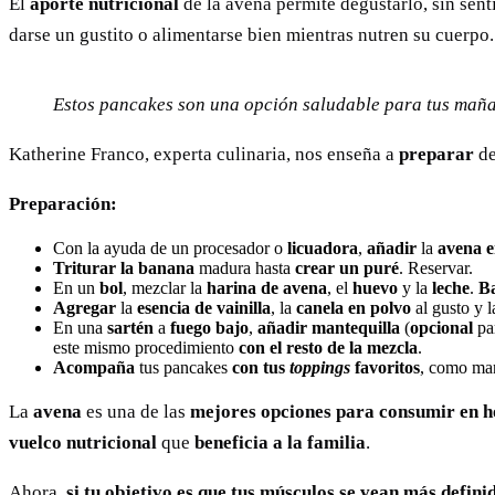
El
aporte nutricional
de la avena permite degustarlo, sin sen
darse un gustito o alimentarse bien mientras nutren su cuerpo.
Estos pancakes son una opción saludable para tus mañ
Katherine Franco, experta culinaria, nos enseña a
preparar
d
Preparación:
Con la ayuda de un procesador o
licuadora
,
añadir
la
avena e
Triturar la banana
madura hasta
crear un puré
. Reservar.
En un
bol
, mezclar la
harina de avena
, el
huevo
y la
leche
.
Ba
Agregar
la
esencia de vainilla
, la
canela en polvo
al gusto y 
En una
sartén
a
fuego bajo
,
añadir mantequilla
(
opcional
pa
este mismo procedimiento
con el resto de la mezcla
.
Acompaña
tus pancakes
con tus
toppings
favoritos
, como man
La
avena
es una de las
mejores opciones para consumir en h
vuelco nutricional
que
beneficia a la familia
.
Ahora,
si tu objetivo
es que tus músculos se vean más defini