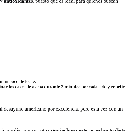
y
antioxidantes
, puesto que es ideal para quienes buscan
.
ar un poco de leche.
inar
los cakes de avena
durante 3 minutos
por cada lado y
repetir
 al desayuno americano por excelencia, pero esta vez con un
icio a diario y, por otro,
que incluyas este cereal en tu dieta
.