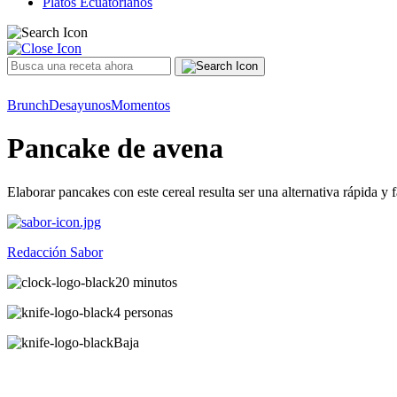
Platos Ecuatorianos
Brunch
Desayunos
Momentos
Pancake de avena
Elaborar pancakes con este cereal resulta ser una alternativa rápida y
Redacción Sabor
20 minutos
4 personas
Baja