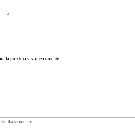
ara la próxima vez que comente.
¿Quieres ser parte de este universo lleno de
Sabor? Regístrate gratis aquí para recibir
información, tips, rutas, recetas y mucho más…
Nombre*
Correo electrónico*