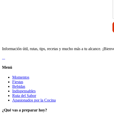
Información útil, rutas, tips, recetas y mucho más a tu alcance. ¡Bienv
Menú
Momentos
Fiestas
Bebidas
Indispensables
Ruta del Sabor
Apasionados por la Cocina
¿Qué vas a preparar hoy?