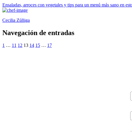
Ensaladas, arroces con vegetales y tips para un menú más sano en esto
Cecilia Zúñiga
Navegación de entradas
1
…
11
12
13
14
15
…
17
V