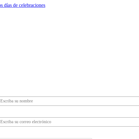
s días de celebraciones
¿Quieres ser parte de este universo lleno de
Sabor? Regístrate gratis aquí para recibir
información, tips, rutas, recetas y mucho más…
Nombre*
Correo electrónico*
erifica tu solicitud*