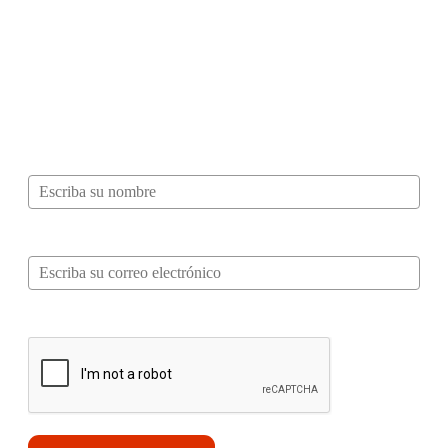
¿Quieres ser parte de este universo lleno
de Sabor? Regístrate gratis aquí para
recibir información, tips, rutas, recetas y
mucho más…
Nombre*
Correo electrónico*
Verifica tu solicitud*