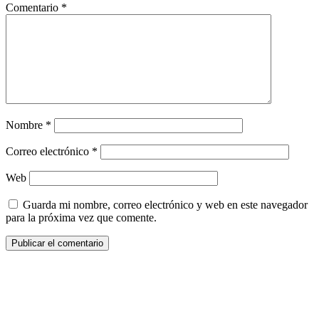
Comentario
*
Nombre
*
Correo electrónico
*
Web
Guarda mi nombre, correo electrónico y web en este navegador
para la próxima vez que comente.
¿Quieres ser parte de este universo lleno
de Sabor? Regístrate gratis aquí para