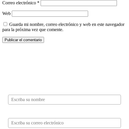
Correo electrónico
*
Web
Guarda mi nombre, correo electrónico y web en este navegador
para la próxima vez que comente.
¿Quieres ser parte de este universo lleno
de Sabor? Regístrate gratis aquí para
recibir información, tips, rutas, recetas y
mucho más…
Nombre*
Correo electrónico*