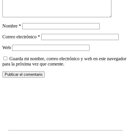
Nombre
*
Correo electrónico
*
Web
Guarda mi nombre, correo electrónico y web en este navegador
para la próxima vez que comente.
¿Quieres ser parte de este universo lleno
de Sabor? Regístrate gratis aquí para
recibir información, tips, rutas, recetas y
mucho más…
Nombre*