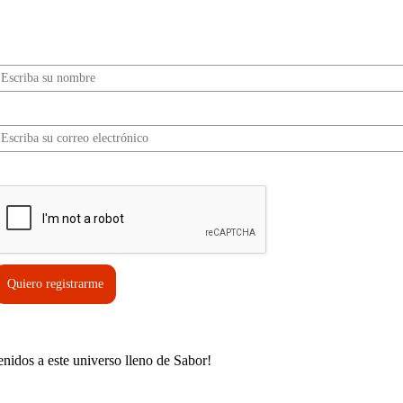
Sabor? Regístrate gratis aquí para recibir
información, tips, rutas, recetas y mucho más…
Nombre*
Correo electrónico*
erifica tu solicitud*
Quiero registrarme
enidos a este universo lleno de Sabor!