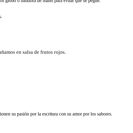
idor globo o batidora de mano para evitar que se pegue.
s.
añamos en salsa de frutos rojos.
ionen su pasión por la escritura con su amor por los sabores.