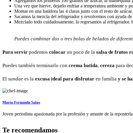
Agregamos los primeros 100 gramos de azúcar, la mantequilla y l
Una vez que hierve, dejarlo enfriar a temperatura ambiente y po
Montar en una batidora las 4 claras junto con el resto de azúcar
Sacamos la mezcla del refrigerador y revolvemos con ayuda de 
Mezclado todo cuidadosamente, lo regresamos al refrigerador. H
Puedes combinar dos o tres bolas de helados de diferent
Para servir
podemos
colocar
un poco de la
salsa de frutos r
Puedes también terminarlo con
crema batida
,
cereza
para dec
El
sundae
es la
excusa ideal para disfrutar
en familia
y se ha
María Fernanda Salas
Joven periodista apasionada por la profesión y amante de la repostería
Te recomendamos