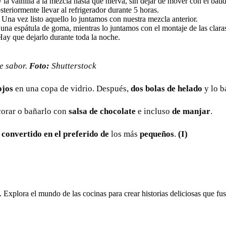
a vainilla a la mezcla hasta que hierva, sin dejar de mover con el bat
steriormente llevar al refrigerador durante 5 horas.
. Una vez listo aquello lo juntamos con nuestra mezcla anterior.
una espátula de goma, mientras lo juntamos con el montaje de las clara
ay que dejarlo durante toda la noche.
e sabor.
Foto:
Shutterstock
ojos
en una copa de vidrio. Después,
dos bolas de helado
y lo b
orar o bañarlo con
salsa de chocolate
e incluso
de manjar
.
 convertido en el preferido de
los más
pequeños
.
(I)
. Explora el mundo de las cocinas para crear historias deliciosas que fus