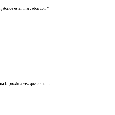
gatorios están marcados con
*
ara la próxima vez que comente.
¿Quieres ser parte de este universo lleno de