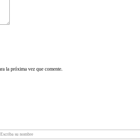
ara la próxima vez que comente.
¿Quieres ser parte de este universo lleno de
Sabor? Regístrate gratis aquí para recibir
información, tips, rutas, recetas y mucho más…
Nombre*