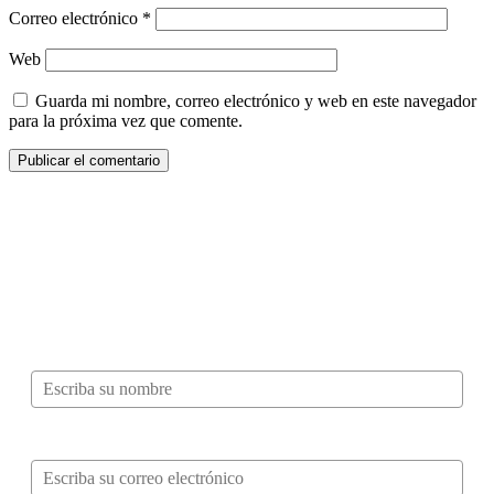
Correo electrónico
*
Web
Guarda mi nombre, correo electrónico y web en este navegador
para la próxima vez que comente.
¿Quieres ser parte de este universo lleno
de Sabor? Regístrate gratis aquí para
recibir información, tips, rutas, recetas y
mucho más…
Nombre*
Correo electrónico*