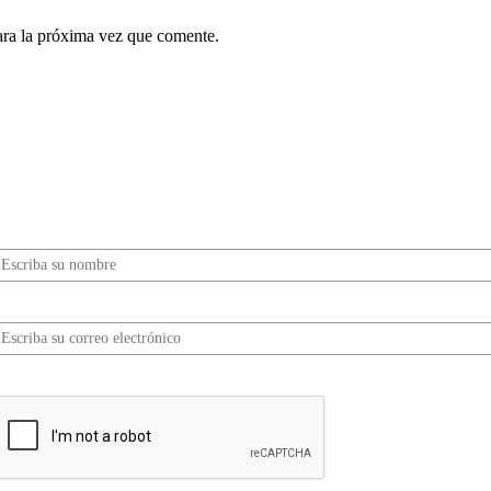
ara la próxima vez que comente.
¿Quieres ser parte de este universo lleno de
Sabor? Regístrate gratis aquí para recibir
información, tips, rutas, recetas y mucho más…
Nombre*
Correo electrónico*
erifica tu solicitud*