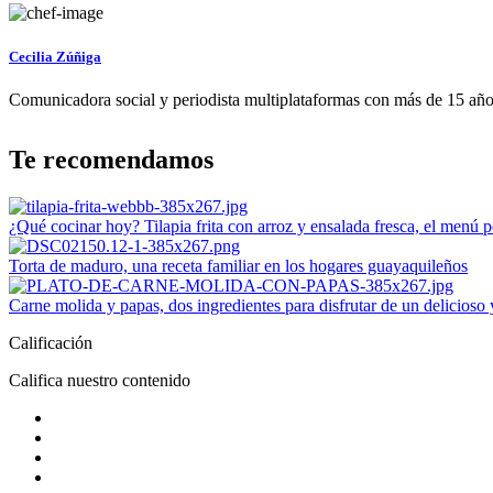
Cecilia Zúñiga
Comunicadora social y periodista multiplataformas con más de 15 años 
Te recomendamos
¿Qué cocinar hoy? Tilapia frita con arroz y ensalada fresca, el menú p
Torta de maduro, una receta familiar en los hogares guayaquileños
Carne molida y papas, dos ingredientes para disfrutar de un delicioso
Calificación
Califica nuestro contenido