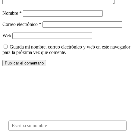
Nombre
*
Correo electrónico
*
Web
Guarda mi nombre, correo electrónico y web en este navegador
para la próxima vez que comente.
¿Quieres ser parte de este universo lleno
de Sabor? Regístrate gratis aquí para
recibir información, tips, rutas, recetas y
mucho más…
Nombre*