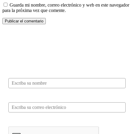
Guarda mi nombre, correo electrónico y web en este navegador
para la próxima vez que comente.
¿Quieres ser parte de este universo lleno
de Sabor? Regístrate gratis aquí para
recibir información, tips, rutas, recetas y
mucho más…
Nombre*
Correo electrónico*
Verifica tu solicitud*