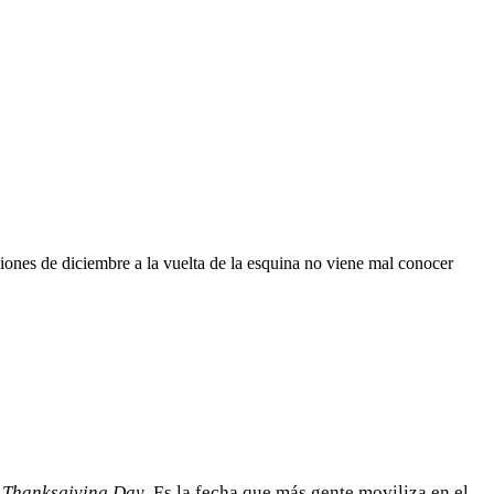
ciones de diciembre a la vuelta de la esquina no viene mal conocer
o
Thanksgiving Day
. Es la fecha que más gente moviliza en el