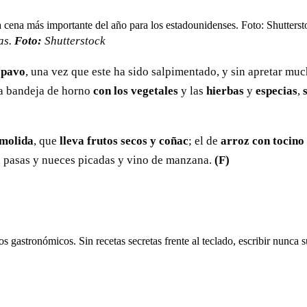
as.
Foto:
Shutterstock
l pavo
, una vez que este ha sido salpimentado, y sin apretar muc
a bandeja de horno
con los vegetales
y las
hierbas
y
especias
,
 molida
, que
lleva frutos secos y coñac
; el de
arroz con tocino
n pasas y nueces picadas y vino de manzana.
(F)
s gastronómicos. Sin recetas secretas frente al teclado, escribir nunca