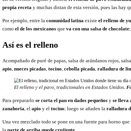
propia receta
y muchas distan de esta versión, pues las hay 
Por ejemplo, entre la
comunidad latina
existe
el relleno de y
como
el de los mexicanos
que
va con una salsa de chocolate
Así es el relleno
Acompañado de puré de papas, salsa de arándanos rojos, sals
apio
,
nueces picadas
,
tocino
,
cebolla picada
,
ralladura de li
El relleno y el pavo, tradicionales en Estados Unidos.
F
Para prepararlo
se corta el pan en dados pequeños
y
se lleva
zanahoria
, el
apio
y el
tocino
; luego se añaden la
ralladura d
Una vez mezclado todo se pone en una fuente para horno que 
la
parte de arriba quede crujiente
.