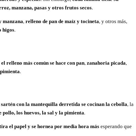
arroz, manzana, pasas y otros frutos secos
.
 y manzana
,
relleno de pan de maíz y tocineta
, y otros más,
o higos
.
,
el relleno más común se hace con pan
,
zanahoria picada
,
pimienta
.
sartén con la mantequilla derretida se cocinan la cebolla
, la
e pollo, los huevos, la sal y la pimienta
.
tira el papel y se hornea por media hora
más
esperando que