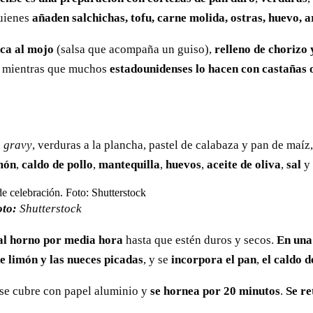
quienes
añaden salchichas, tofu, carne molida, ostras, huevo, 
uca al mojo
(salsa que acompaña un guiso),
relleno de chorizo
; mientras que muchos
estadounidenses lo hacen con castañas
a
gravy
, verduras a la plancha, pastel de calabaza y pan de maíz
món
,
caldo de pollo
,
mantequilla
,
huevos
,
aceite de oliva
,
sal
y
oto:
Shutterstock
 al horno por media hora
hasta que estén duros y secos.
En una 
e limón y las nueces picadas
, y se
incorpora el pan
,
el caldo d
se cubre con papel aluminio y
se hornea por 20 minutos
.
Se re