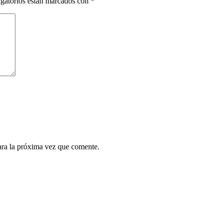
gatorios están marcados con
*
ara la próxima vez que comente.
¿Quieres ser parte de este universo lleno de
Sabor? Regístrate gratis aquí para recibir
información, tips, rutas, recetas y mucho más…