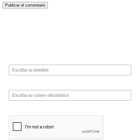
¿Quieres ser parte de este universo lleno
de Sabor? Regístrate gratis aquí para
recibir información, tips, rutas, recetas y
mucho más…
Nombre*
Correo electrónico*
Verifica tu solicitud*