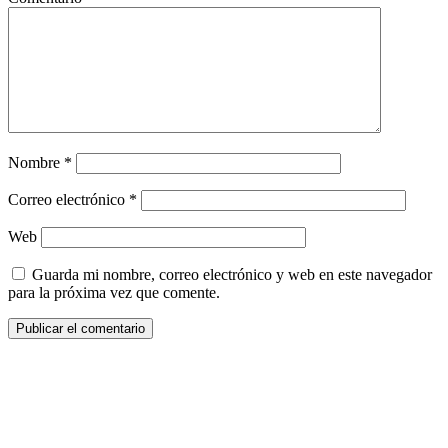
Nombre
*
Correo electrónico
*
Web
Guarda mi nombre, correo electrónico y web en este navegador
para la próxima vez que comente.
¿Quieres ser parte de este universo lleno
de Sabor? Regístrate gratis aquí para
recibir información, tips, rutas, recetas y