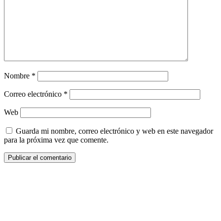
Nombre
*
Correo electrónico
*
Web
Guarda mi nombre, correo electrónico y web en este navegador
para la próxima vez que comente.
¿Quieres ser parte de este universo lleno
de Sabor? Regístrate gratis aquí para
recibir información, tips, rutas, recetas y