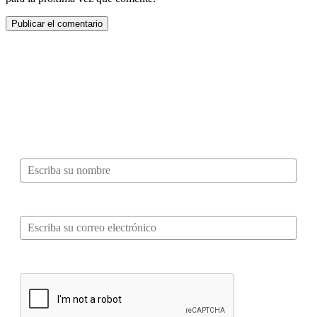
¿Quieres ser parte de este universo lleno
de Sabor? Regístrate gratis aquí para
recibir información, tips, rutas, recetas y
mucho más…
Nombre*
Correo electrónico*
Verifica tu solicitud*