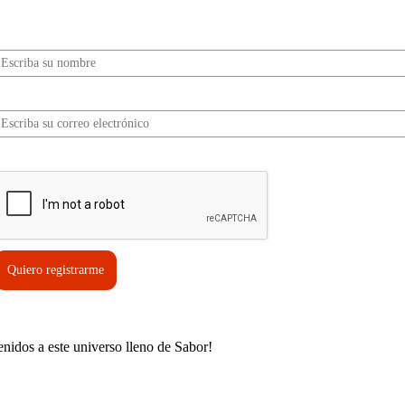
información, tips, rutas, recetas y mucho más…
Nombre*
Correo electrónico*
erifica tu solicitud*
Quiero registrarme
enidos a este universo lleno de Sabor!