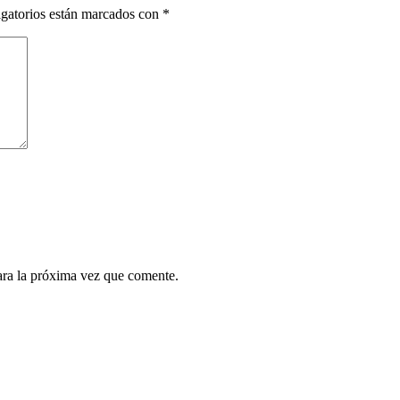
gatorios están marcados con
*
ara la próxima vez que comente.
¿Quieres ser parte de este universo lleno de
Sabor? Regístrate gratis aquí para recibir