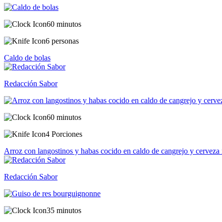
60 minutos
6 personas
Caldo de bolas
Redacción Sabor
60 minutos
4 Porciones
Arroz con langostinos y habas cocido en caldo de cangrejo y cerveza 
Redacción Sabor
35 minutos