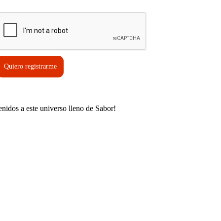
erifica tu solicitud*
Quiero registrarme
enidos a este universo lleno de Sabor!