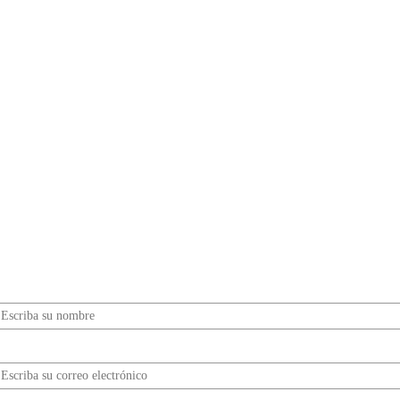
¿Quieres ser parte de este universo lleno de
Sabor? Regístrate gratis aquí para recibir
información, tips, rutas, recetas y mucho más…
Nombre*
Correo electrónico*