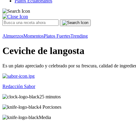
Platos Ecuatorianos
Almuerzos
Momentos
Platos Fuertes
Trending
Ceviche de langosta
Es un plato apreciado y celebrado por su frescura, calidad de ingredie
Redacción Sabor
25 minutos
4 Porciones
Media