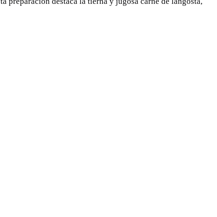
ta preparación destaca la tierna y jugosa carne de langosta,