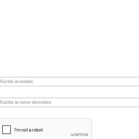
¿Quieres ser parte de este universo lleno de
Sabor? Regístrate gratis aquí para recibir
información, tips, rutas, recetas y mucho más…
Nombre*
Correo electrónico*
erifica tu solicitud*