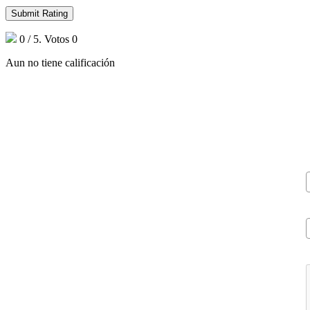
Submit Rating
0
/ 5. Votos
0
Aun no tiene calificación
V