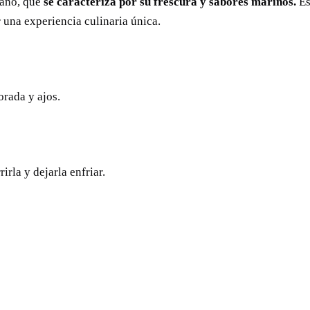
uano, que
se caracteriza por su frescura y sabores marinos.
Es
 una experiencia culinaria única.
lorada y ajos.
rla y dejarla enfriar.