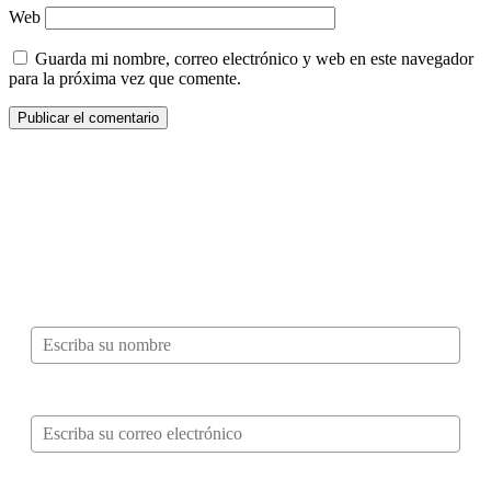
Web
Guarda mi nombre, correo electrónico y web en este navegador
para la próxima vez que comente.
¿Quieres ser parte de este universo lleno
de Sabor? Regístrate gratis aquí para
recibir información, tips, rutas, recetas y
mucho más…
Nombre*
Correo electrónico*
Verifica tu solicitud*