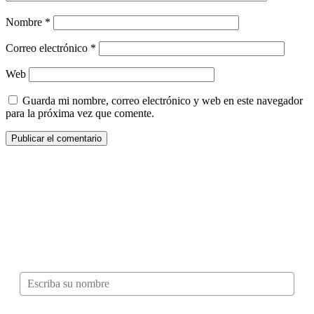
Nombre
*
Correo electrónico
*
Web
Guarda mi nombre, correo electrónico y web en este navegador
para la próxima vez que comente.
¿Quieres ser parte de este universo lleno
de Sabor? Regístrate gratis aquí para
recibir información, tips, rutas, recetas y
mucho más…
Nombre*