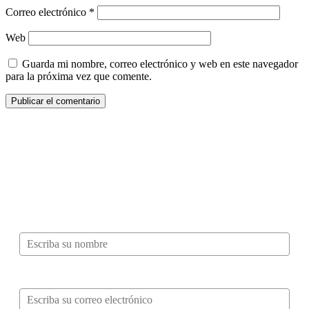
Correo electrónico
*
Web
Guarda mi nombre, correo electrónico y web en este navegador
para la próxima vez que comente.
¿Quieres ser parte de este universo lleno
de Sabor? Regístrate gratis aquí para
recibir información, tips, rutas, recetas y
mucho más…
Nombre*
Correo electrónico*