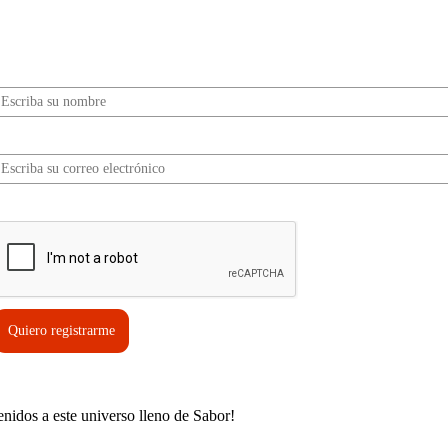
Sabor? Regístrate gratis aquí para recibir
información, tips, rutas, recetas y mucho más…
Nombre*
Correo electrónico*
erifica tu solicitud*
Quiero registrarme
enidos a este universo lleno de Sabor!