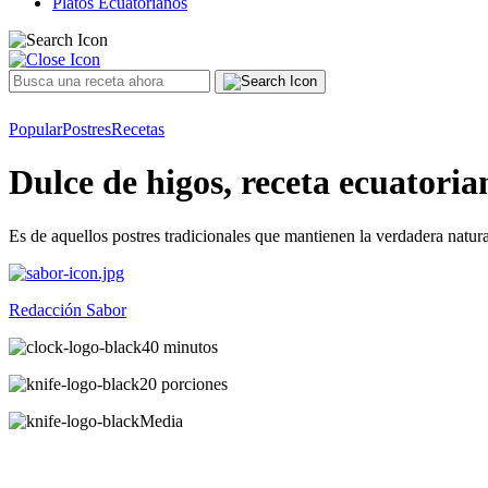
Platos Ecuatorianos
Popular
Postres
Recetas
Dulce de higos, receta ecuatoria
Es de aquellos postres tradicionales que mantienen la verdadera natural
Redacción Sabor
40 minutos
20 porciones
Media