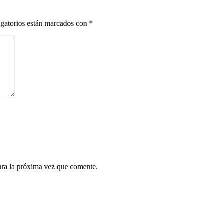
gatorios están marcados con
*
ara la próxima vez que comente.
¿Quieres ser parte de este universo lleno de